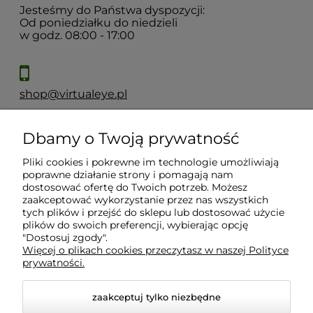
Jesteśmy do Państwa dyspozycji:
Od poniedziałku do niedzieli
w godz. 08:00 - 17:00
shop@virtualeye.pl
Dbamy o Twoją prywatność
Moje konto
Pliki cookies i pokrewne im technologie umożliwiają
poprawne działanie strony i pomagają nam
Płatności i dostawa
dostosować ofertę do Twoich potrzeb. Możesz
zaakceptować wykorzystanie przez nas wszystkich
tych plików i przejść do sklepu lub dostosować użycie
Informacje
plików do swoich preferencji, wybierając opcję
"Dostosuj zgody".
Więcej o plikach cookies przeczytasz w naszej Polityce
prywatności.
O nas
zaakceptuj tylko niezbędne