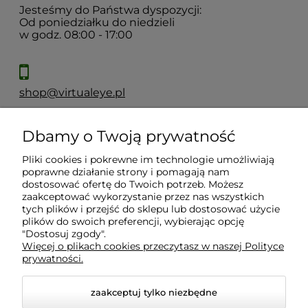
Jesteśmy do Państwa dyspozycji:
Od poniedziałku do niedzieli
w godz. 08:00 - 17:00
shop@virtualeye.pl
Dbamy o Twoją prywatność
Moje konto
Pliki cookies i pokrewne im technologie umożliwiają
poprawne działanie strony i pomagają nam
Płatności i dostawa
dostosować ofertę do Twoich potrzeb. Możesz
zaakceptować wykorzystanie przez nas wszystkich
tych plików i przejść do sklepu lub dostosować użycie
Informacje
plików do swoich preferencji, wybierając opcję
"Dostosuj zgody".
Więcej o plikach cookies przeczytasz w naszej Polityce
prywatności.
O nas
zaakceptuj tylko niezbędne