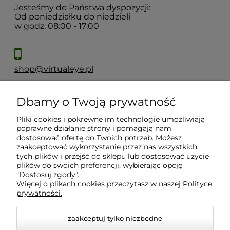
Jesteśmy do Państwa dyspozycji:
Od poniedziałku do niedzieli
w godz. 08:00 - 17:00
shop@virtualeye.pl
Dbamy o Twoją prywatność
Moje konto
Pliki cookies i pokrewne im technologie umożliwiają
poprawne działanie strony i pomagają nam
Płatności i dostawa
dostosować ofertę do Twoich potrzeb. Możesz
zaakceptować wykorzystanie przez nas wszystkich
tych plików i przejść do sklepu lub dostosować użycie
Informacje
plików do swoich preferencji, wybierając opcję
"Dostosuj zgody".
Więcej o plikach cookies przeczytasz w naszej Polityce
prywatności.
O nas
zaakceptuj tylko niezbędne