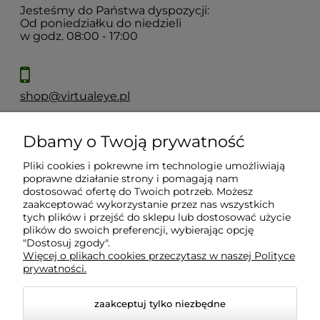
Jesteśmy do Państwa dyspozycji:
Od poniedziałku do niedzieli
w godz. 08:00 - 17:00
shop@virtualeye.pl
Dbamy o Twoją prywatność
Moje konto
Pliki cookies i pokrewne im technologie umożliwiają
poprawne działanie strony i pomagają nam
Płatności i dostawa
dostosować ofertę do Twoich potrzeb. Możesz
zaakceptować wykorzystanie przez nas wszystkich
tych plików i przejść do sklepu lub dostosować użycie
Informacje
plików do swoich preferencji, wybierając opcję
"Dostosuj zgody".
Więcej o plikach cookies przeczytasz w naszej Polityce
prywatności.
O nas
zaakceptuj tylko niezbędne