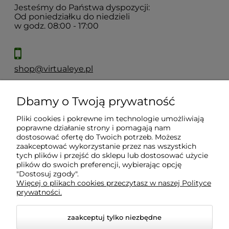
Jesteśmy do Państwa dyspozycji:
Od poniedziałku do niedzieli
w godz. 08:00 - 17:00
shop@virtualeye.pl
Dbamy o Twoją prywatność
Moje konto
Pliki cookies i pokrewne im technologie umożliwiają
poprawne działanie strony i pomagają nam
Płatności i dostawa
dostosować ofertę do Twoich potrzeb. Możesz
zaakceptować wykorzystanie przez nas wszystkich
tych plików i przejść do sklepu lub dostosować użycie
Informacje
plików do swoich preferencji, wybierając opcję
"Dostosuj zgody".
Więcej o plikach cookies przeczytasz w naszej Polityce
prywatności.
O nas
zaakceptuj tylko niezbędne