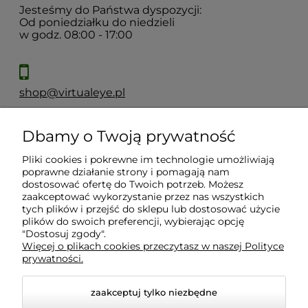
Jesteśmy do Państwa dyspozycji:
Od poniedziałku do niedzieli
w godz. 08:00 - 17:00
shop@virtualeye.pl
Dbamy o Twoją prywatność
Moje konto
Pliki cookies i pokrewne im technologie umożliwiają
poprawne działanie strony i pomagają nam
Płatności i dostawa
dostosować ofertę do Twoich potrzeb. Możesz
zaakceptować wykorzystanie przez nas wszystkich
tych plików i przejść do sklepu lub dostosować użycie
Informacje
plików do swoich preferencji, wybierając opcję
"Dostosuj zgody".
Więcej o plikach cookies przeczytasz w naszej Polityce
prywatności.
O nas
zaakceptuj tylko niezbędne