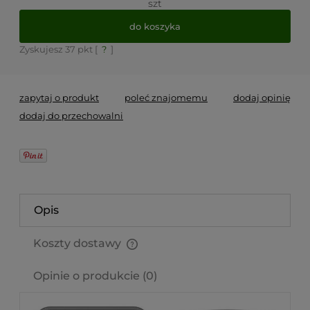
szt
do koszyka
Zyskujesz
37
pkt [
?
]
zapytaj o produkt
poleć znajomemu
dodaj opinię
dodaj do przechowalni
Opis
Koszty dostawy
Cena nie zawiera ewentualnych kosztów płatności
Opinie o produkcie (0)