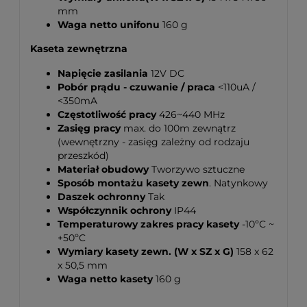
mm
Waga netto unifonu
160 g
Kaseta zewnętrzna
Napięcie zasilania
12V DC
Pobór prądu - czuwanie / praca
<110uA /
<350mA
Częstotliwość pracy
426~440 MHz
Zasięg pracy
max. do 100m zewnątrz
(wewnętrzny - zasięg zależny od rodzaju
przeszkód)
Materiał obudowy
Tworzywo sztuczne
Sposób montażu kasety zewn
. Natynkowy
Daszek ochronny
Tak
Współczynnik ochrony
IP44
Temperaturowy zakres pracy kasety
-10ºC ~
+50ºC
Wymiary kasety zewn. (W x SZ x G)
158 x 62
x 50,5 mm
Waga netto kasety
160 g