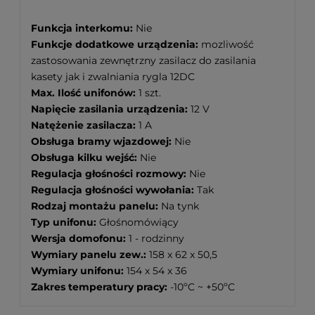
Funkcja interkomu:
Nie
Funkcje dodatkowe urządzenia:
mozliwość
zastosowania zewnętrzny zasilacz do zasilania
kasety jak i zwalniania rygla 12DC
Max. Ilość unifonów:
1 szt.
Napięcie zasilania urządzenia:
12 V
Natężenie zasilacza:
1 A
Obsługa bramy wjazdowej:
Nie
Obsługa kilku wejść:
Nie
Regulacja głośności rozmowy:
Nie
Regulacja głośności wywołania:
Tak
Rodzaj montażu panelu:
Na tynk
Typ unifonu:
Głośnomówiący
Wersja domofonu:
1 - rodzinny
Wymiary panelu zew.:
158 x 62 x 50,5
Wymiary unifonu:
154 x 54 x 36
Zakres temperatury pracy:
-10ºC ~ +50ºC