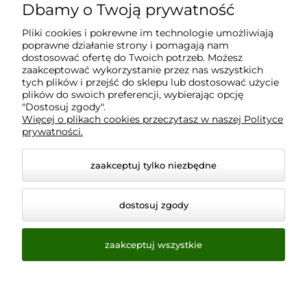
Dbamy o Twoją prywatność
Moje konto
Pliki cookies i pokrewne im technologie umożliwiają
poprawne działanie strony i pomagają nam
Płatności i dostawa
dostosować ofertę do Twoich potrzeb. Możesz
zaakceptować wykorzystanie przez nas wszystkich
tych plików i przejść do sklepu lub dostosować użycie
plików do swoich preferencji, wybierając opcję
Informacje
"Dostosuj zgody".
Więcej o plikach cookies przeczytasz w naszej Polityce
prywatności.
O nas
zaakceptuj tylko niezbędne
dostosuj zgody
zaakceptuj wszystkie
© 2026 www.virtualeye.pl. Wszelkie prawa zastrzeżone.
Styl graficzny ShopGadget.pl
Sklep internetowy Shoper.pl