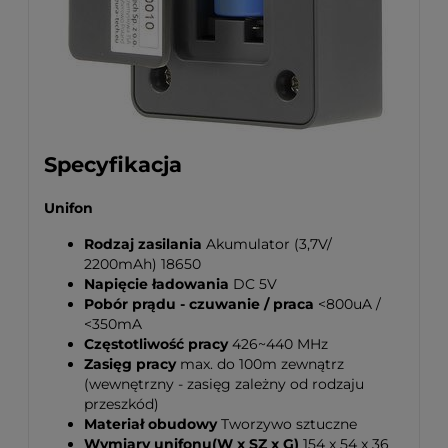
Specyfikacja
Unifon
Rodzaj zasilania
Akumulator (3,7V/
2200mAh) 18650
Napięcie ładowania
DC 5V
Pobór prądu - czuwanie / praca
<800uA /
<350mA
Częstotliwość pracy
426~440 MHz
Zasięg pracy
max. do 100m zewnątrz
(wewnętrzny - zasięg zależny od rodzaju
przeszkód)
Materiał obudowy
Tworzywo sztuczne
Wymiary unifonu(W x SZ x G)
154 x 54 x 36