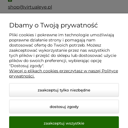
shop@virtualeye.pl
Dbamy o Twoją prywatność
Moje konto
Pliki cookies i pokrewne im technologie umożliwiają
poprawne działanie strony i pomagają nam
Płatności i dostawa
dostosować ofertę do Twoich potrzeb. Możesz
zaakceptować wykorzystanie przez nas wszystkich
tych plików i przejść do sklepu lub dostosować użycie
Informacje
plików do swoich preferencji, wybierając opcję
"Dostosuj zgody".
Więcej o plikach cookies przeczytasz w naszej Polityce
prywatności.
O nas
zaakceptuj tylko niezbędne
dostosuj zgody
zaakceptuj wszystkie