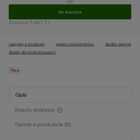
szt
do koszyka
Zyskujesz
11
pkt [
?
]
zapytaj o produkt
poleć znajomemu
dodaj opinię
dodaj do przechowalni
Opis
Koszty dostawy
Cena nie zawiera ewentualnych kosztów płatności
Opinie o produkcie (0)