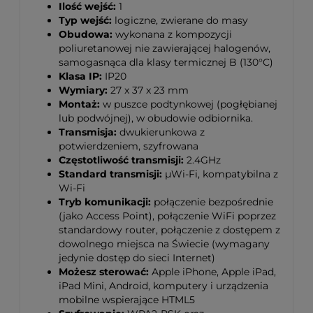
Ilość wejść:
1
Typ wejść:
logiczne, zwierane do masy
Obudowa:
wykonana z kompozycji
poliuretanowej nie zawierającej halogenów,
samogasnąca dla klasy termicznej B (130°C)
Klasa IP:
IP20
Wymiary:
27 x 37 x 23 mm
Montaż:
w puszce podtynkowej (pogłębianej
lub podwójnej), w obudowie odbiornika.
Transmisja:
dwukierunkowa z
potwierdzeniem, szyfrowana
Częstotliwość transmisji:
2.4GHz
Standard transmisji:
μWi-Fi, kompatybilna z
Wi-Fi
Tryb komunikacji:
połączenie bezpośrednie
(jako Access Point), połączenie WiFi poprzez
standardowy router, połączenie z dostępem z
dowolnego miejsca na Świecie (wymagany
jedynie dostęp do sieci Internet)
Możesz sterować:
Apple iPhone, Apple iPad,
iPad Mini, Android, komputery i urządzenia
mobilne wspierające HTML5