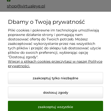
shop@virtualeye.pl
Dbamy o Twoją prywatność
Moje konto
Pliki cookies i pokrewne im technologie umożliwiają
poprawne działanie strony i pomagają nam
Płatności i dostawa
dostosować ofertę do Twoich potrzeb. Możesz
zaakceptować wykorzystanie przez nas wszystkich
tych plików i przejść do sklepu lub dostosować użycie
plików do swoich preferencji, wybierając opcję
Informacje
"Dostosuj zgody".
Więcej o plikach cookies przeczytasz w naszej Polityce
prywatności.
O nas
zaakceptuj tylko niezbędne
dostosuj zgody
zaakceptuj wszystkie